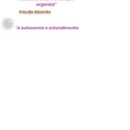
organiza"
Priscilla Miashita
"A autonomia e entendimento
que eles possuem, me
surpreendeu, sempre que
solicitados a fazer algo, eles se
organizavam do seu jeito e
tudo fluía como o esperado. O
brincar livre e suas relações, a
auto-gestão, as trocas entre
as idades, tudo isso me
chamou muito a curiosidade.
Percebi todos muito solícitos
uns com os outros, mesmo em
desacordo, o reconhecimento
do outro era feito e vinha a
desculpa, a ajuda ou qualquer
outro ato que fosse em prol do
amigo e das professoras. Me
chamou a atenção tb. O
momento da refeição, todos